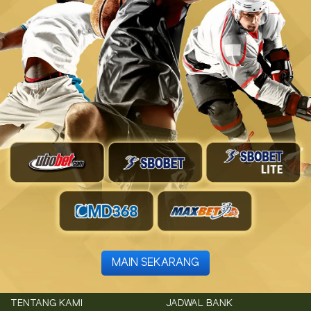
MAIN SEKARANG
TENTANG KAMI
JADWAL BANK