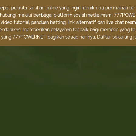
at pecinta taruhan online yang ingin menikmati permainan terba
ihubungi melalui berbagai platform sosial media resmi 777POW
i video tutorial, panduan betting, link alternatif dan live chat
dedikasi memberikan pelayanan terbaik bagi member yang te
yang 777POWERNET bagikan setiap harinya. Daftar sekarang jug