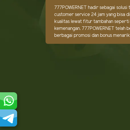
777POWERNET hadir sebagai solusi tep
customer service 24 jam yang bisa d
kualitas lewat fitur tambahan sepert
kemenangan. 777POWERNET telah ber
berbagai promosi dan bonus menarik 