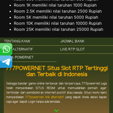
Room 1K memiliki nilai taruhan 1000 Rupiah
Room 2.5K memiliki nilai taruhan 2500 Rupiah
Room 5K memiliki nilai taruhan 5000 Rupiah
Room 10K memiliki nilai taruhan 10000 Rupiah
Room 25K memiliki nilai taruhan 25000 Rupiah
TENTANG KAMI
JADWAL BANK
LINK ALTERNATIF
LIVE RTP SLOT
ZONA POWERNET
777POWERNET Situs Slot RTP Tertinggi
dan Terbaik di Indonesia
Sebagai bandar game online terbesar dan terpercaya, 777powernet juga
telah menyediakan SITUS RESMI untuk memudahkan pemain agar
terhindar dari pemblokiran internet positif atau nawala. Situs resmi kami
menyediakan
777powernet link alternatif
yang dapat Anda akses kapan
saja agar dapat Login tanpa ada kendala.