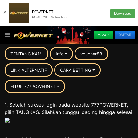
×
POWERNET
Download
POWERNET Mobile App
MASUK
DAFTAR
TENTANG KAMI
Info
voucher88
LINK ALTERNATIF
CARA BETTING
FITUR 777POWERNET
1. Setelah sukses login pada website 777POWERNET,
pilih TANGKAS. Silahkan tunggu loading hingga selesai